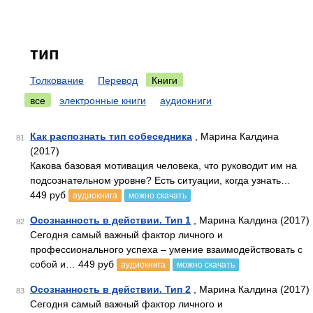
тип
Толкование
Перевод
Книги
все
электронные книги
аудиокниги
Как распознать тип собеседника
, Марина Калдина
81
(2017)
Какова базовая мотивация человека, что руководит им на
подсознательном уровне? Есть ситуации, когда узнать…
449 руб
аудиокнига
можно скачать
Осознанность в действии. Тип 1
, Марина Калдина (2017)
82
Сегодня самый важный фактор личного и
профессионального успеха – умение взаимодействовать с
собой и… 449 руб
аудиокнига
можно скачать
Осознанность в действии. Тип 2
, Марина Калдина (2017)
83
Сегодня самый важный фактор личного и